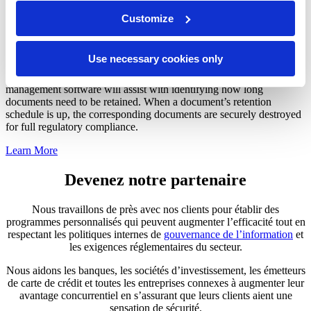
Customize
Regulatory Compliance for the Financial Industry
Our document management services reduce the pain and complexity
Use necessary cookies only
of dealing with records retention schedules for your financial
institution at both the federal and local level. Our financial records
management software will assist with identifying how long
documents need to be retained. When a document’s retention
schedule is up, the corresponding documents are securely destroyed
for full regulatory compliance.
Learn More
Devenez notre partenaire
Nous travaillons de près avec nos clients pour établir des
programmes personnalisés qui peuvent augmenter l’efficacité tout en
respectant les politiques internes de
gouvernance de l’information
et
les exigences réglementaires du secteur.
Nous aidons les banques, les sociétés d’investissement, les émetteurs
de carte de crédit et toutes les entreprises connexes à augmenter leur
avantage concurrentiel en s’assurant que leurs clients aient une
sensation de sécurité.