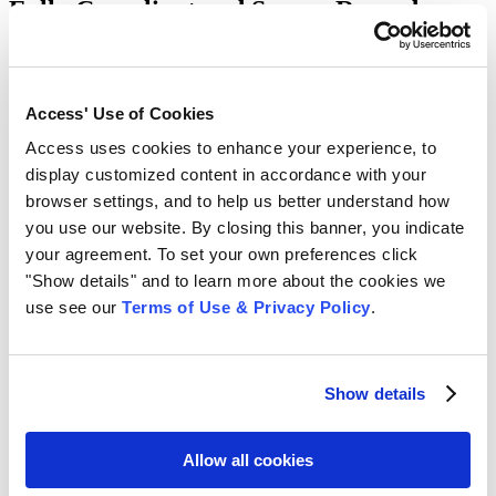
Fully Compliant and Secure Records
Storage
Our records storage vaults are designed for maximum compliance
and security.
Access' Use of Cookies
Secure Chain of Custody
Access uses cookies to enhance your experience, to
display customized content in accordance with your
Secure chain of custody gives you added visibility and security over
browser settings, and to help us better understand how
all your financial documents. Track the location and status of all
you use our website. By closing this banner, you indicate
your documents in real time, with full historical records available for
all of your stored records.
your agreement. To set your own preferences click
"Show details" and to learn more about the cookies we
Learn More
use see our
Terms of Use & Privacy Policy
.
Disaster Recovery Solutions
Our underground vaults and secure document storage facilities keep
Show details
your most important records safe in the event of an unplanned
disaster. Our facilities are highly secure with multiple physical
safeguards in addition to being fully climate controlled to preserve
sensitive media.
Allow all cookies
Learn More