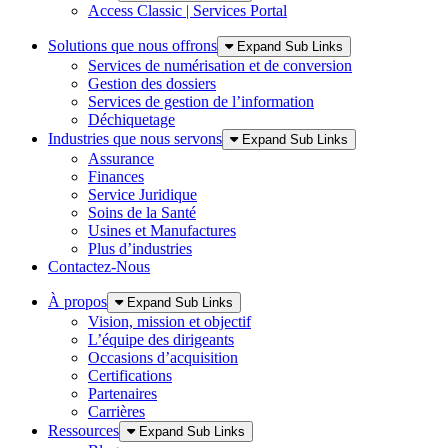
Access Classic | Services Portal
Solutions que nous offrons
Expand Sub Links
Services de numérisation et de conversion
Gestion des dossiers
Services de gestion de l’information
Déchiquetage
Industries que nous servons
Expand Sub Links
Assurance
Finances
Service Juridique
Soins de la Santé
Usines et Manufactures
Plus d’industries
Contactez-Nous
À propos
Expand Sub Links
Vision, mission et objectif
L’équipe des dirigeants
Occasions d’acquisition
Certifications
Partenaires
Carrières
Ressources
Expand Sub Links