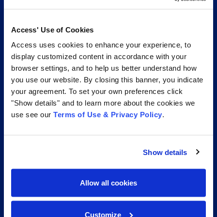
Access' Use of Cookies
Access uses cookies to enhance your experience, to
display customized content in accordance with your
browser settings, and to help us better understand how
you use our website. By closing this banner, you indicate
your agreement. To set your own preferences click
"Show details" and to learn more about the cookies we
Access fournit des services, une expertise et des
use see our
Terms of Use & Privacy Policy
.
technologies transformatrices visant à améliorer
l’efficacité et la conformité des organisations. Nous
aidons les entreprises à gérer et à activer leurs
Show details
informations commerciales essentielles grâce à des
services intégrés de gestion des informations tout au
Allow all cookies
long du cycle de vie de l’information.
Customize