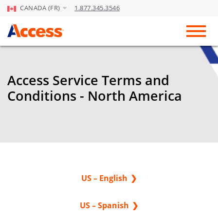
CANADA (FR)
1.877.345.3546
Skip to Main Content
Toggl
Access Service Terms and
Conditions - North America
US – English
US – Spanish