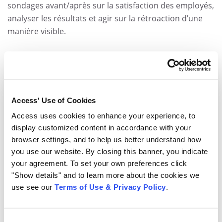
sondages avant/après sur la satisfaction des employés,
analyser les résultats et agir sur la rétroaction d’une
manière visible.
Une fois la fusion terminée, planifiez un examen de
l’ensemble du processus, en compilant les
commentaires des unités opérationnelles sur ce qui
s’est bien ou moins bien passé. Vous pouvez utiliser
Access' Use of Cookies
ces informations pour mettre à jour et améliorer vos
Access uses cookies to enhance your experience, to
procédures en vue de fusions futures.
display customized content in accordance with your
browser settings, and to help us better understand how
5. Rétention des talents clés
you use our website. By closing this banner, you indicate
your agreement. To set your own preferences click
Le fait de ne pas retenir les employés clés peut
"Show details" and to learn more about the cookies we
use see our
Terms of Use & Privacy Policy
.
entraîner la fin d’une fusion, selon
PwC
.
Les employés laissés dans l’ignorance au sujet des