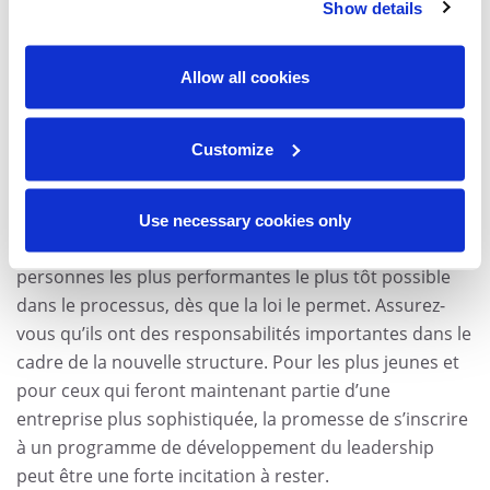
Show details
plans commencent à peaufiner leur curriculum vitae et
à garder l’œil ouvert. Les meilleurs éléments n’en ont
pas besoin. Les concurrents les approcheront dès
Allow all cookies
qu’un accord sera annoncé, surtout s’ils ont vent de
problèmes internes. La perte d’employés précieux peut
Customize
nuire au moral des employés et au rendement de
l’entreprise – pendant et après l’intégration.
Use necessary cookies only
Pour éviter de tels problèmes, communiquez avec les
personnes les plus performantes le plus tôt possible
dans le processus, dès que la loi le permet. Assurez-
vous qu’ils ont des responsabilités importantes dans le
cadre de la nouvelle structure. Pour les plus jeunes et
pour ceux qui feront maintenant partie d’une
entreprise plus sophistiquée, la promesse de s’inscrire
à un programme de développement du leadership
peut être une forte incitation à rester.