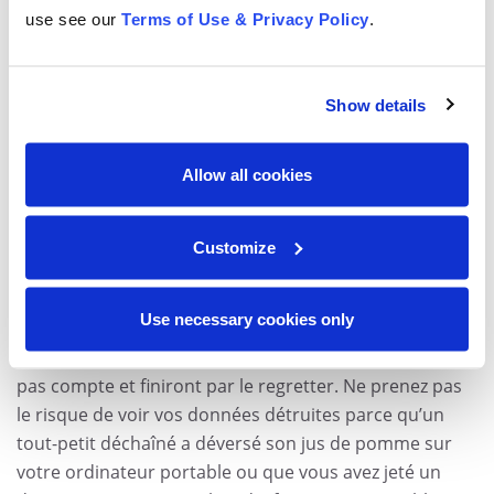
êtes pas préparé.
use see our
Terms of Use & Privacy Policy
.
Pour exécuter vos tâches efficacement, nous vous
recommandons donc de créer un espace de travail
Show details
bien aménagé selon l’espace et l’argent dont vous
disposez. Cet aménagement rendra votre expérience
Allow all cookies
de travail à domicile beaucoup plus agréable.
Passez outre à vos risques et périls!
Customize
Toutes ces mesures que je viens de vous expliquer
Use necessary cookies only
peuvent vous sembler très simples, ce qui est tout à
fait le cas, mais beaucoup de personnes n’en tiendront
pas compte et finiront par le regretter. Ne prenez pas
le risque de voir vos données détruites parce qu’un
tout-petit déchaîné a déversé son jus de pomme sur
votre ordinateur portable ou que vous avez jeté un