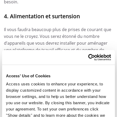
besoin.
4. Alimentation et surtension
Il vous faudra beaucoup plus de prises de courant que
vous ne le croyez. Vous serez étonné du nombre
d’appareils que vous devrez installer pour aménager
une plateforme de travail efficace et du nombre de
barres d’alimentation qu’il vous faudra pour répondre
à cette demande. Choisissez un espace dans la maison
qui vous donnera accès au plus grand nombre de
Access' Use of Cookies
prises de courant murales.
Si vous vivez dans un espace où les courts-circuits sont
Access uses cookies to enhance your experience, to
fréquents, veillez à utiliser un dispositif de protection
display customized content in accordance with your
browser settings, and to help us better understand how
de la batterie ou de protection contre les surtensions.
you use our website. By closing this banner, you indicate
Les pannes d’électricité et les surtensions risquent de
your agreement. To set your own preferences click
vous faire perdre beaucoup de données si vous n’y
"Show details" and to learn more about the cookies we