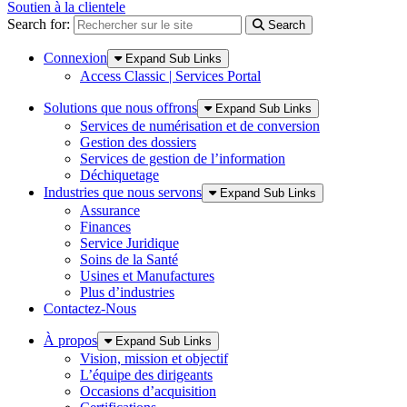
Soutien à la clientele
Search for:
Search
Connexion
Expand Sub Links
Access Classic | Services Portal
Solutions que nous offrons
Expand Sub Links
Services de numérisation et de conversion
Gestion des dossiers
Services de gestion de l’information
Déchiquetage
Industries que nous servons
Expand Sub Links
Assurance
Finances
Service Juridique
Soins de la Santé
Usines et Manufactures
Plus d’industries
Contactez-Nous
À propos
Expand Sub Links
Vision, mission et objectif
L’équipe des dirigeants
Occasions d’acquisition