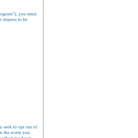
Program"), you must
r request to be
u seek to opt out of
in the event you
ay otherwise have