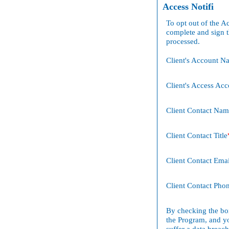
Access Notifi
To opt out of the A
complete and sign t
processed.
Client's Account N
Client's Access Ac
Client Contact Na
Client Contact Title
Client Contact Emai
Client Contact Pho
By checking the box
the Program, and yo
suffer a data breac