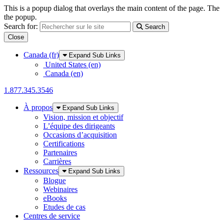
This is a popup dialog that overlays the main content of the page. The
the popup.
Search for:
Search
Close
Skip to Main Content
Canada (fr)
Expand Sub Links
United States (en)
Canada (en)
1.877.345.3546
À propos
Expand Sub Links
Vision, mission et objectif
L’équipe des dirigeants
Occasions d’acquisition
Certifications
Partenaires
Carrières
Ressources
Expand Sub Links
Blogue
Webinaires
eBooks
Etudes de cas
Centres de service