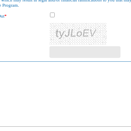
e Program.
Out
*