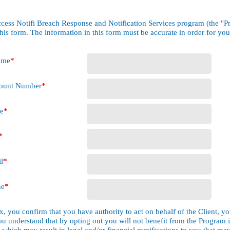
ccess Notifi Breach Response and Notification Services program (the "
his form. The information in this form must be accurate in order for you
ame
*
count Number
*
me
*
*
l
*
ne
*
, you confirm that you have authority to act on behalf of the Client, yo
u understand that by opting out you will not benefit from the Program 
h which may result in legal and/or financial ramifications to you that m